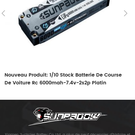
Nouveau Produit: 1/10 Stock Batterie De Course
N
De Voiture Rc 6000mah-7.4v-2s2p Platin
B
Xiamen 3-circles Battey Co.,Ltd. a plus de neuf décennies d'histoire et