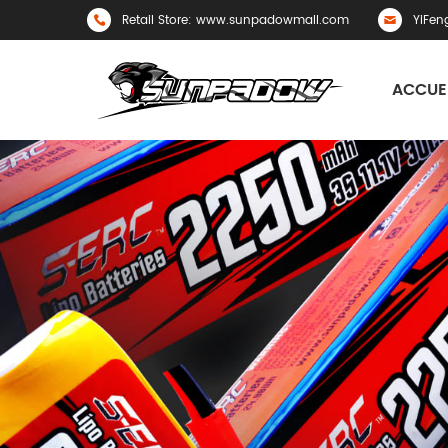
Retail Store: www.sunpadowmall.com
YiFen
ACCUE