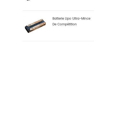
Batterie Lipo Ultra-Mince
De Compétition
Sunpadow 5300mah-
7.4v-2s1p