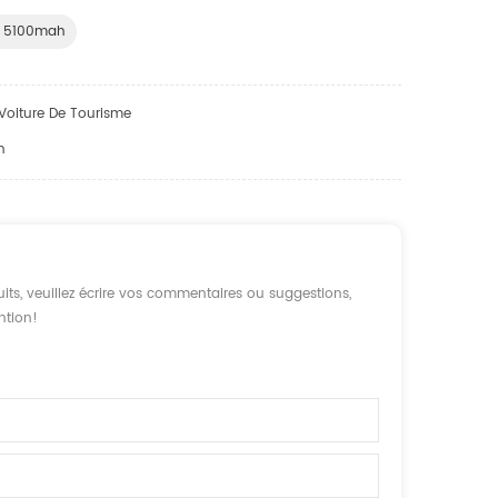
4v 5100mah
 Voiture De Tourisme
n
its, veuillez écrire vos commentaires ou suggestions,
ntion!