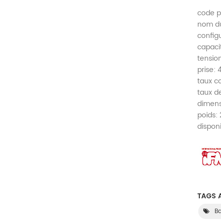
code p
nom du
config
capaci
tension
prise:
taux c
taux d
dimens
poids: 
dispon
TAGS A
Ba