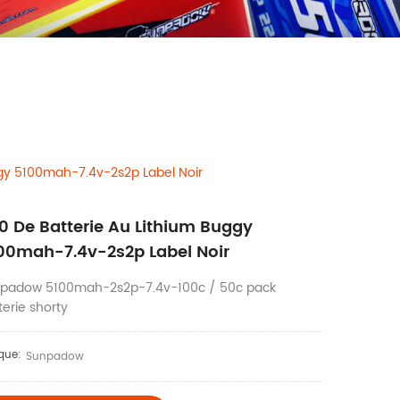
ggy 5100mah-7.4v-2s2p Label Noir
10 De Batterie Au Lithium Buggy
00mah-7.4v-2s2p Label Noir
padow 5100mah-2s2p-7.4v-100c / 50c pack
terie shorty
que:
Sunpadow