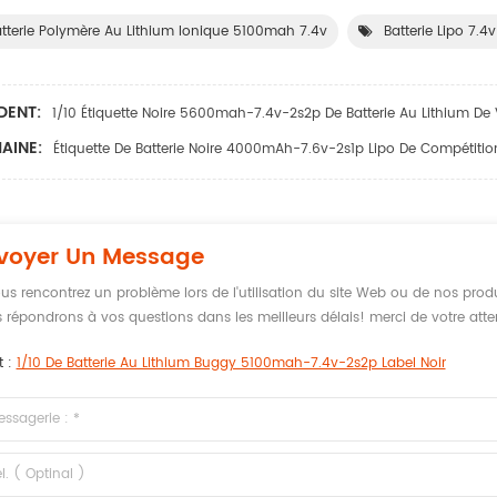
tterie Polymère Au Lithium Ionique 5100mah 7.4v
Batterie Lipo 7.
DENT:
1/10 Étiquette Noire 5600mah-7.4v-2s2p De Batterie Au Lithium De
AINE:
Étiquette De Batterie Noire 4000mAh-7.6v-2s1p Lipo De Compétitio
voyer Un Message
ous rencontrez un problème lors de l'utilisation du site Web ou de nos produ
 répondrons à vos questions dans les meilleurs délais! merci de votre atte
t :
1/10 De Batterie Au Lithium Buggy 5100mah-7.4v-2s2p Label Noir