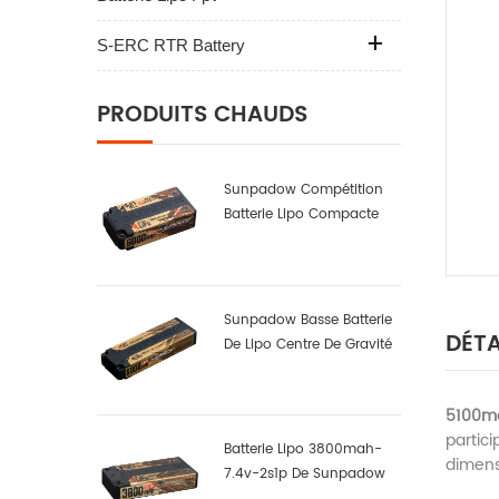
S-ERC RTR Battery
PRODUITS CHAUDS
Sunpadow Compétition
Batterie Lipo Compacte
6000mAh-7.6v-2s2p
Sunpadow Basse Batterie
DÉTA
De Lipo Centre De Gravité
6000mah-7.4v-2s2p
5100ma
partici
Batterie Lipo 3800mah-
dimensi
7.4v-2s1p De Sunpadow
Pour La Compétition