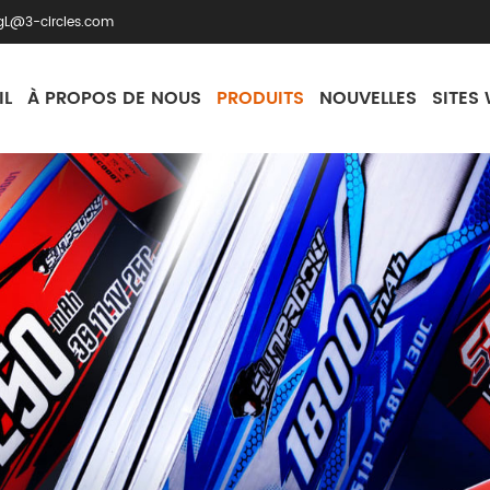
gL@3-circles.com
IL
À PROPOS DE NOUS
PRODUITS
NOUVELLES
SITES