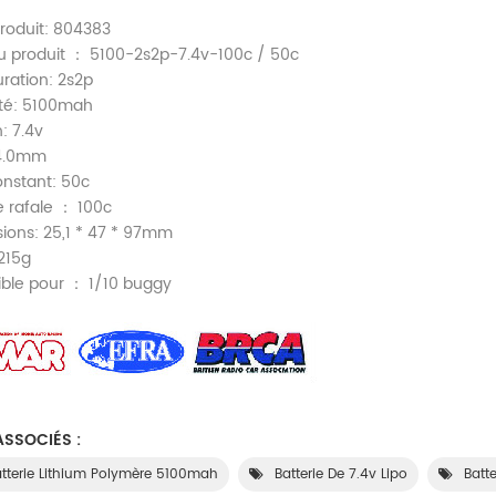
roduit: 804383
 produit ： 5100-2s2p-7.4v-100c / 50c
uration: 2s2p
té: 5100mah
: 7.4v
 4.0mm
onstant: 50c
e rafale ： 100c
ions: 25,1 * 47 * 97mm
215g
ible pour ： 1/10 buggy
SSOCIÉS :
tterie Lithium Polymère 5100mah
Batterie De 7.4v Lipo
Batt