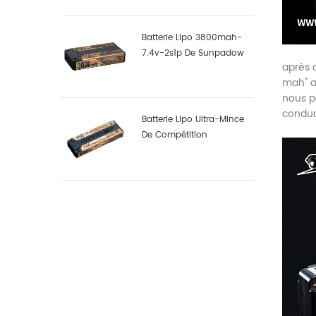
Batterie Lipo 3800mah-
7.4v-2s1p De Sunpadow
après d
Pour La Compétition
mah" ai
nous p
conduc
Batterie Lipo Ultra-Mince
De Compétition
Sunpadow 5300mah-
7.4v-2s1p