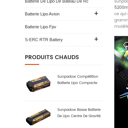
sunpad
Batterie De Lipo De Bateau De Rc
5200
ce qui
Batterie Lipo Avion
gramme
modèle
Batterie Lipo Fpv
S-ERC RTR Battery
PRODUITS CHAUDS
Sunpadow Compétition
Batterie Lipo Compacte
6000mAh-7.6v-2s2p
Sunpadow Basse Batterie
De Lipo Centre De Gravité
6000mah-7.4v-2s2p