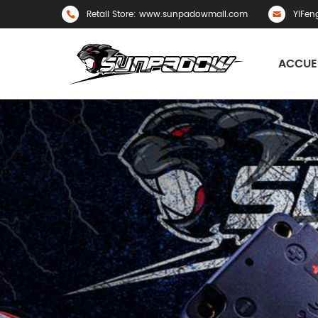
Retail Store: www.sunpadowmall.com
YiFen
ACCUE