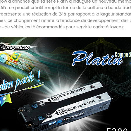
ow a annoncé que sa série Platin a inauguré un nouveau memb
mAh
. ce produit créatif rompt la forme de la batterie à bande tra
 représente une réduction de 24% par rapport à la largeur standa
s. ce changement reflète la tendance de développement des bat
s de véhicules télécommandés pour servir le cadre à l'avenir.