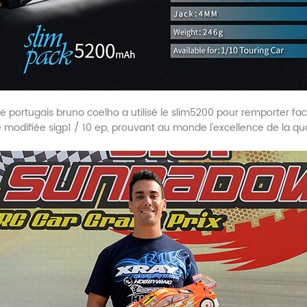
ote portugais bruno coelho a utilisé le slim5200 pour remporter f
 modifiée sigp1 / 10 ep, prouvant au monde l'excellence de la qua