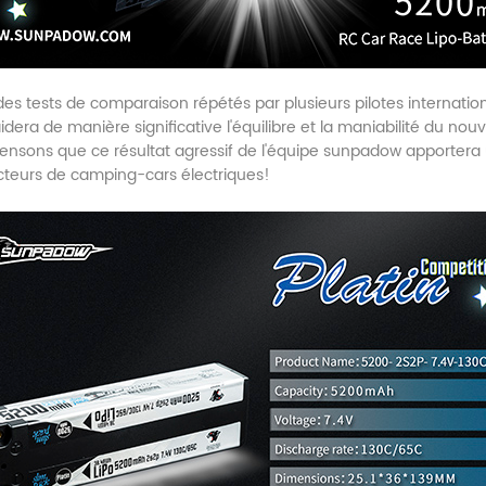
es tests de comparaison répétés par plusieurs pilotes internatio
dera de manière significative l'équilibre et la maniabilité du no
ensons que ce résultat agressif de l'équipe sunpadow apportera 
teurs de camping-cars électriques!