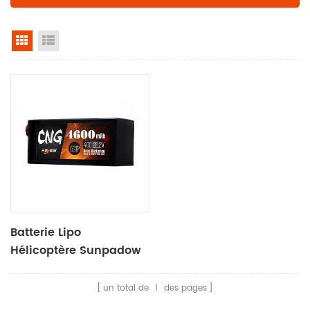
vue de la grille
voir la liste
Batterie Lipo
Hélicoptère Sunpadow
4600mah-22.2v-6s1p
un total de
1
des pages